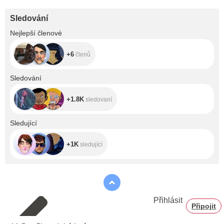
Sledování
+6
Nejlepší členové
+6
členů
+1.8K
Sledování
+1.8K
sledovaní
+1K
Sledující
+1K
sledující
Přihlásit
Připojit