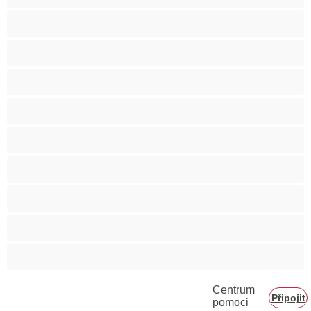
Svalnaté holky
Těhotné holky
Velká prsa
Velké zadky
Vysokoškolačky
Zralé ženy
Zrzka
Čokoládové holky
Školačky 18+
Centrum
Připojit
pomoci