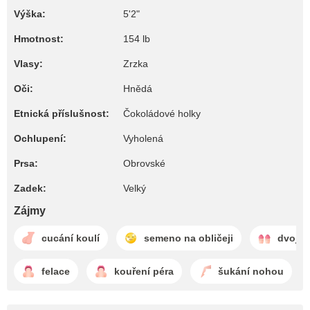
Výška:
5'2"
Hmotnost:
154 lb
Vlasy:
Zrzka
Oči:
Hnědá
Etnická příslušnost:
Čokoládové holky
Ochlupení:
Vyholená
Prsa:
Obrovské
Zadek:
Velký
Zájmy
cucání koulí
semeno na obličeji
dvojit
felace
kouření péra
šukání nohou