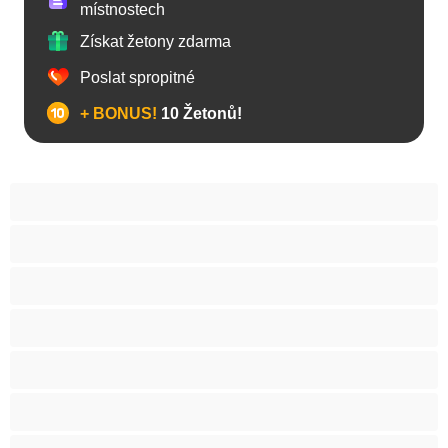
místnostech
Získat žetony zdarma
Poslat spropitné
+ BONUS!
10 Žetonů!
Anál
Arabky
Asijská
Babičky
Baculky
BBW
Blond vlasy