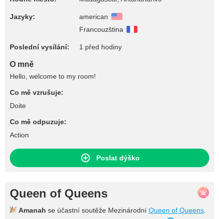
Jazyky:
american
Francouzština
Poslední vysílání:
1 před hodiny
O mně
Hello, welcome to my room!
Co mě vzrušuje:
Doite
Co mě odpuzuje:
Action
Poslat dýško
Queen of Queens
Amanah
se účastní soutěže Mezinárodní
Queen of Queens
.