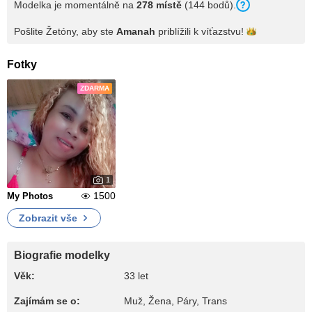
Modelka je momentálně na
278 místě
(144 bodů).
Pošlite Žetóny, aby ste
Amanah
priblížili k
víťazstvu!
Fotky
ZDARMA
1
1500
My Photos
Zobrazit vše
Biografie modelky
Věk:
33 let
Zajímám se o:
Muž, Žena, Páry, Trans