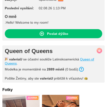
Poslední vysílání:
02.08.26 1:13 PM
O mně
.Hello! Welcome to my room!
Poslat dýško
Queen of Queens
valeriaU
se účastní soutěže Latinskoamerická
Queen of
Queens
.
Modelka je momentálně na
2889 místě
(0 bodů).
Pošlite Žetóny, aby ste
valeriaU
priblížili k
víťazstvu!
Fotky
ZDARMA
ZDARMA