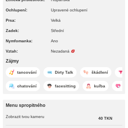
Ochlupení:
Upravené ochlupení
Prsa:
Velká
Zadek:
Střední
Nymfomanka:
Ano
Vztah:
Nezadaná
Zájmy
tancování
Dirty Talk
škádlení
chatování
facesitting
kuřba
po
Menu spropitného
Zobrazit tvou kameru
40 TKN