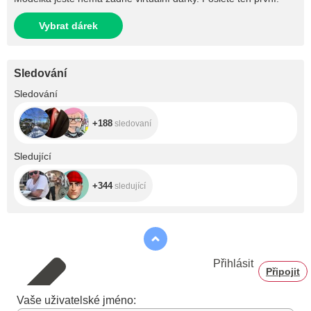
Vybrat dárek
Sledování
+188
Sledování
+188
sledovaní
+344
Sledující
+344
sledující
Přihlásit
Připojit
Vaše uživatelské jméno: