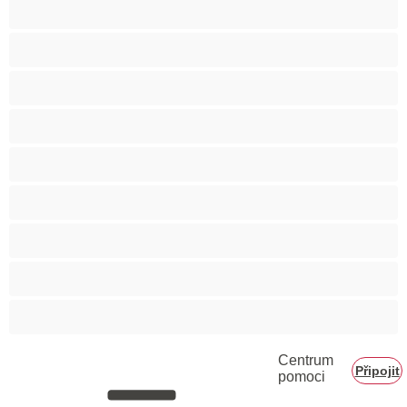
Svalnaté holky
Těhotné holky
Velká prsa
Velké zadky
Vysokoškolačky
Zralé ženy
Zrzka
Čokoládové holky
Školačky 18+
Centrum
Připojit
pomoci