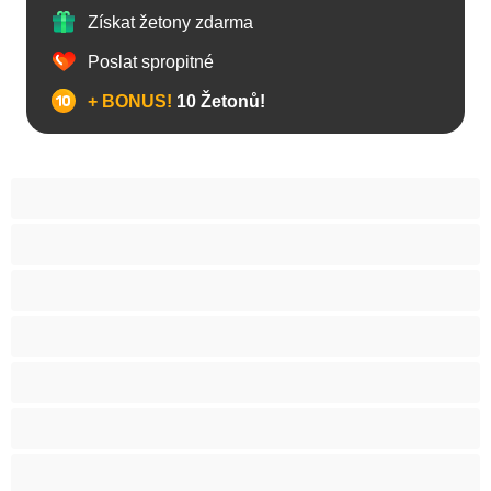
Získat žetony zdarma
Poslat spropitné
+ BONUS!
10 Žetonů!
Anál
Arabky
Asijská
Babičky
Baculky
BBW
Blond vlasy