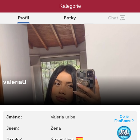
Kategorie
valeriaU
Profil
Fotky
Chat
valeriaU
Jméno:
Valeria uribe
Co je
FanBoost?
Jsem:
Žena
Jazyky:
Španělština