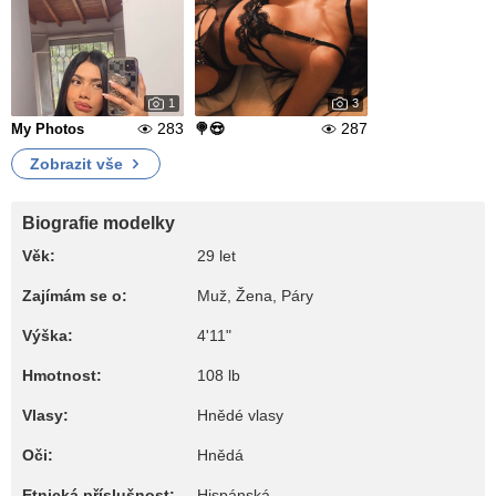
1
3
283
287
My Photos
🍭😍
Zobrazit vše
Biografie modelky
Věk:
29 let
Zajímám se o:
Muž, Žena, Páry
Výška:
4'11"
Hmotnost:
108 lb
Vlasy:
Hnědé vlasy
Oči:
Hnědá
Etnická příslušnost:
Hispánská